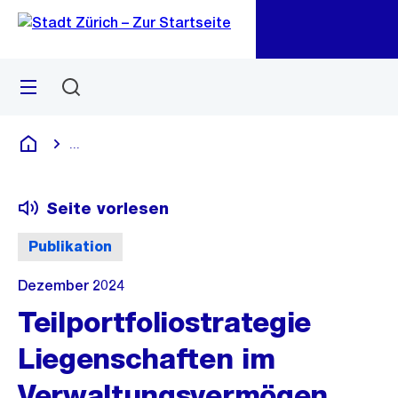
Zu
Zu
Sprunglink
Navigation
Menü
Suchen
M
öf
...
Blende alle Breadcrumbs ein
Deutsch
Seite vorlesen
Publikation
Dezember 2024
Teilportfoliostrategie
Liegenschaften im
Verwaltungsvermögen