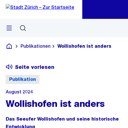
Zu
Zu
Sprunglink
Navigation
Menü
Suchen
M
öf
Publikationen
Wollishofen ist anders
Deutsch
Seite vorlesen
Publikation
August 2024
Wollishofen ist anders
Das Seeufer Wollishofen und seine historische
Entwicklung