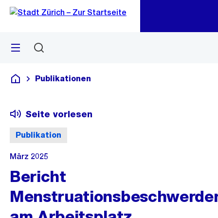
Zu
Zu
Sprunglink
Navigation
Menü
Suchen
M
öf
Publikationen
Deutsch
Seite vorlesen
Publikation
März 2025
Bericht
Menstruationsbeschwerde
am Arbeitsplatz