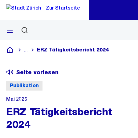
Zu
Zu
Sprunglink
Navigation
Menü
Suchen
M
öf
ERZ Tätigkeitsbericht 2024
...
Blende alle Breadcrumbs ein
Deutsch
Seite vorlesen
Publikation
Mai 2025
ERZ Tätigkeitsbericht
2024