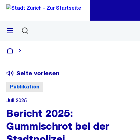
Zu
Zu
Sprunglink
Navigation
Menü
Suchen
M
öf
...
Blende alle Breadcrumbs ein
Deutsch
Seite vorlesen
Publikation
Juli 2025
Bericht 2025:
Gummischrot bei der
Stadtpolizei