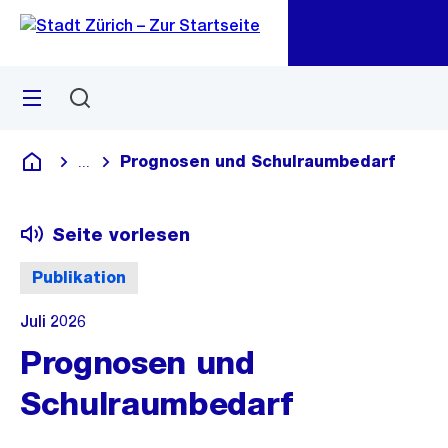
Zu
Zu
Sprunglink
Navigation
Menü
Suchen
M
öf
Prognosen und Schulraumbedarf
...
Blende alle Breadcrumbs ein
Deutsch
Seite vorlesen
Publikation
Juli 2026
Prognosen und
Schulraumbedarf