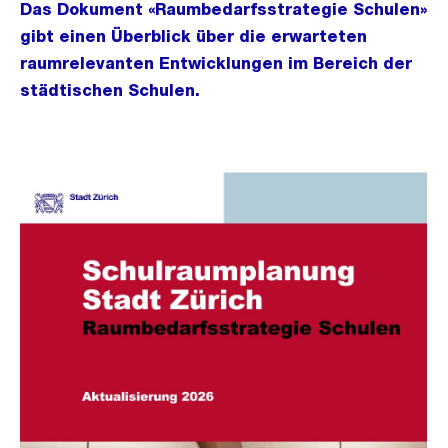
Das Dokument «Raumbedarfsstrategie Schulen»
gibt einen Überblick über die erwarteten
raumrelevanten Entwicklungen im Bereich der
städtischen Schulen.