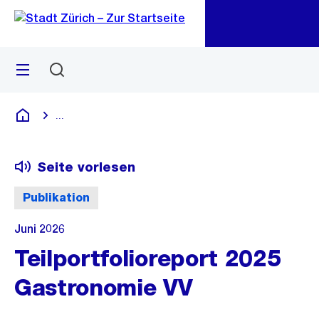
Zu
Zu
Sprunglink
Navigation
Menü
Suchen
M
öf
...
Blende alle Breadcrumbs ein
Deutsch
Seite vorlesen
Publikation
Juni 2026
Teilportfolioreport 2025
Gastronomie VV