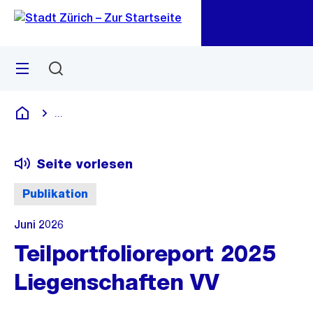
Zu
Zu
Sprunglink
Navigation
Menü
Suchen
M
öf
...
Blende alle Breadcrumbs ein
Deutsch
Seite vorlesen
Publikation
Juni 2026
Teilportfolioreport 2025
Liegenschaften VV