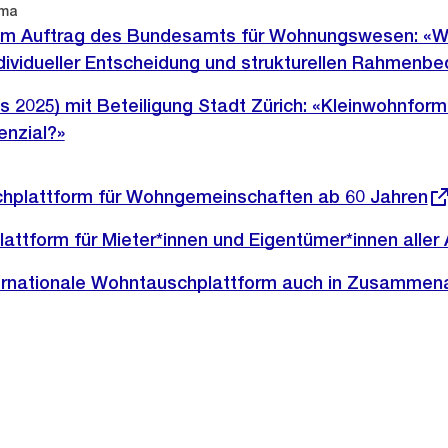
ema
 im Auftrag des Bundesamts für Wohnungswesen: «W
dividueller Entscheidung und strukturellen Rahmenb
s 2025) mit Beteiligung Stadt Zürich: «Kleinwohnfor
nzial?»
hplattform für Wohngemeinschaften ab 60 Jahren
ttform für Mieter*innen und Eigentümer*innen aller 
rnationale Wohntauschplattform auch in Zusammena