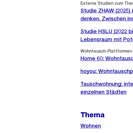
Externer
Externe Studien zum Th
Link:
Studie ZHAW (2025)
denken. Zwischen in
Externer
Studie HSLU (2022 bi
Link:
Lebensraum mit Pote
Externer
Wohntausch-Plattformen
Link:
Home 60: Wohntausc
Externer
hoyou: Wohntauschpla
Link:
Externer
Tauschwohnung: inte
Link:
einzelnen Städten
Thema
Wohnen