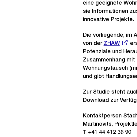
eine geeignete Wohnu
sie Informationen z
innovative Projekte.
Die vorliegende, im 
von der
Externer
ZHAW
ers
Potenziale und Hera
Link:
Zusammenhang mit 
Wohnungstausch (mit
und gibt Handlungse
Zur Studie steht auc
Download zur Verfüg
Kontaktperson Stadt
Martinovits, Projektl
T +41 44 412 36 90