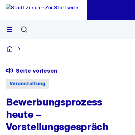
Zu
Zu
Sprunglink
Navigation
Menü
Suchen
M
öf
...
Blende alle Breadcrumbs ein
Deutsch
Seite vorlesen
Veranstaltung
Bewerbungsprozess
heute –
Vorstellungsgespräch