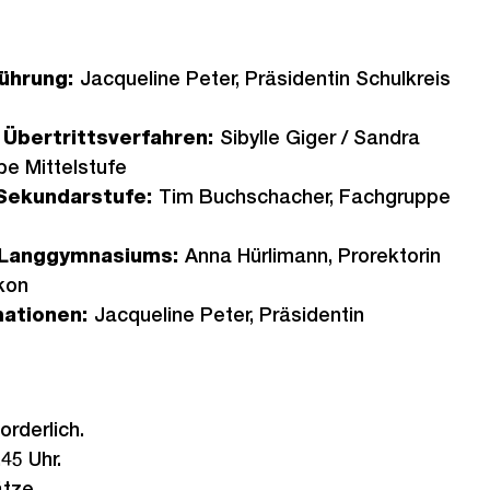
ührung:
Jacqueline Peter, Präsidentin Schulkreis
 Übertrittsverfahren:
Sibylle Giger / Sandra
e Mittelstufe
 Sekundarstufe:
Tim Buchschacher, Fachgruppe
s Langgymnasiums:
Anna Hürlimann, Prorektorin
kon
mationen:
Jacqueline Peter, Präsidentin
rderlich.
45 Uhr.
ätze.