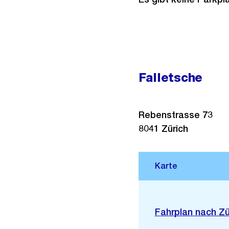
Falletsche
Rebenstrasse 73
8041
Zürich
Stadtplan 3D
Externer
Fahrplan nach Zü
Link: