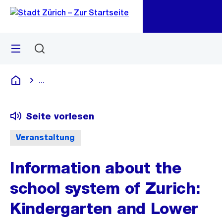
Zu
Zu
Sprunglink
Navigation
Menü
Suchen
M
öf
...
Blende alle Breadcrumbs ein
Deutsch
Seite vorlesen
Veranstaltung
Information about the
school system of Zurich:
Kindergarten and Lower