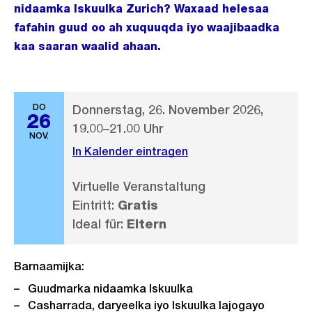
nidaamka Iskuulka Zurich? Waxaad helesaa
fafahin guud oo ah xuquuqda iyo waajibaadka
kaa saaran waalid ahaan.
DO
Donnerstag, 26. November 2026,
26
19.00–21.00 Uhr
NOV.
In Kalender eintragen
Virtuelle Veranstaltung
Eintritt:
Gratis
Ideal für:
Eltern
Barnaamijka:
Guudmarka nidaamka Iskuulka
Casharrada, daryeelka iyo Iskuulka lajogayo