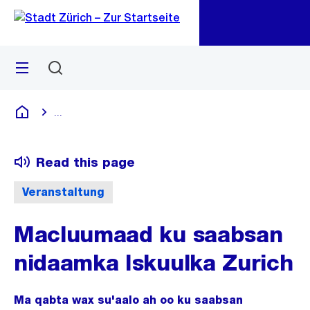
Go
Go
Quick
Navigation
Link
Menü
Suchen
M
öf
...
Blende alle Breadcrumbs ein
Deutsch
Read this page
Veranstaltung
Macluumaad ku saabsan
nidaamka Iskuulka Zurich
Ma qabta wax su'aalo ah oo ku saabsan