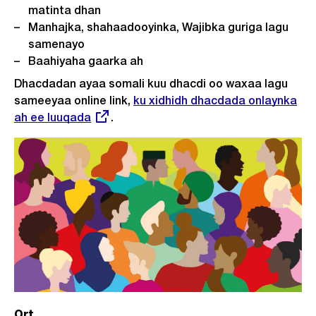
matinta dhan
Manhajka, shahaadooyinka, Wajibka guriga lagu
samenayo
Baahiyaha gaarka ah
Dhacdadan ayaa somali kuu dhacdi oo waxaa lagu
sameeyaa online link,
Externer
ku xidhidh dhacdada onlaynka
ah ee luuqada
.
Link:
Ort