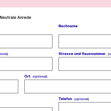
l).
Neutrale Anrede
Nachname
(Pflichtfeld).
(optional).
Strasse und Hausnummer
ional)
(o
Ort
(optional).
(optional)
Telefon
(optional).
(optional)