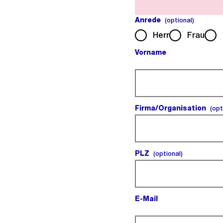
Anrede
(optiona
(optional)
Herr
Frau
Vorname
(Pflichtfeld).
Firma/Organisation
(opt
PLZ
(optional).
(optional)
E-Mail
(Pflichtfeld).