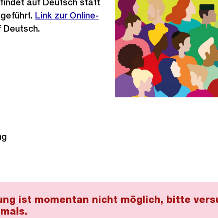
findet auf Deutsch statt
hgeführt.
Externer
Link zur Online-
 Deutsch.
Link:
ng
ng ist momentan nicht möglich, bitte vers
mals.