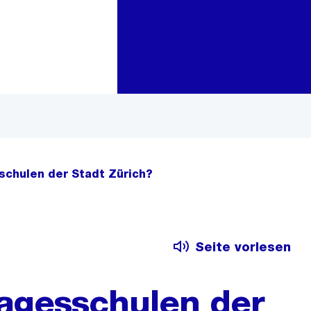
Zur Bereichsauswahl
Zum Inhalt
schulen der Stadt Zürich?
Seite vorlesen
agesschulen der