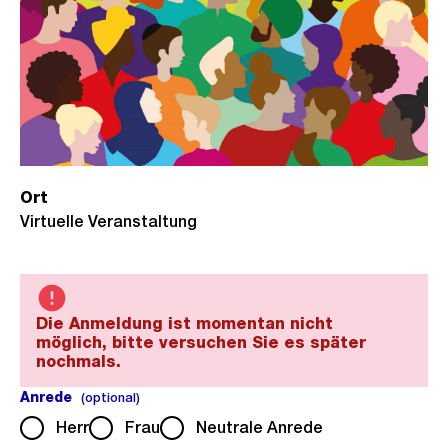
Ort
Virtuelle Veranstaltung
Die Anmeldung ist momentan nicht
möglich, bitte versuchen Sie es später
nochmals.
Anrede
(optional).
(optional)
Herr
Frau
Neutrale Anrede