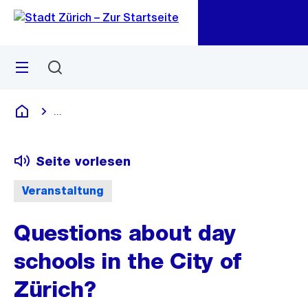
Zu
Zu
Sprunglink
Navigation
Menü
Suchen
M
öf
...
Blende alle Breadcrumbs ein
Deutsch
Seite vorlesen
Veranstaltung
Questions about day
schools in the City of
Zürich?