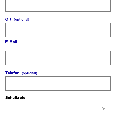
Ort
(optional).
(optional)
E-Mail
(Pflichtfeld).
Telefon
(optional).
(optional)
Schulkreis
(Pflichtfeld).