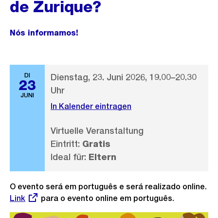
de Zurique?
Nós informamos!
DI
Dienstag, 23. Juni 2026, 19.00–20.30
23
Uhr
JUNI
In Kalender eintragen
Virtuelle Veranstaltung
Eintritt:
Gratis
Ideal für:
Eltern
O evento será em português e será realizado online.
Externer
Link
para o evento online em português.
Link: