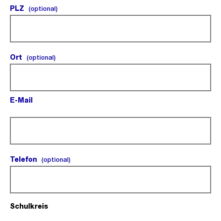
PLZ
(optional).
(optional)
Ort
(optional).
(optional)
E-Mail
(Pflichtfeld).
Telefon
(optional).
(optional)
Schulkreis
(Pflichtfeld).