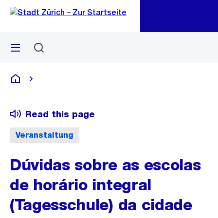
Go
Go
Quick
Navigation
Link
Menü
Suchen
M
öf
...
Blende alle Breadcrumbs ein
Deutsch
Read this page
Veranstaltung
Dúvidas sobre as escolas
de horário integral
(Tagesschule) da cidade