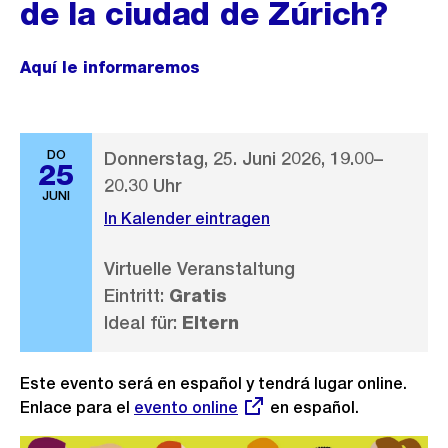
de la ciudad de Zúrich?
Aquí le informaremos
DO
Donnerstag, 25. Juni 2026, 19.00–
25
20.30 Uhr
JUNI
In Kalender eintragen
Virtuelle Veranstaltung
Eintritt:
Gratis
Ideal für:
Eltern
Este evento será en español y tendrá lugar online.
Enlace para el
Externer
evento online
en español.
Link: