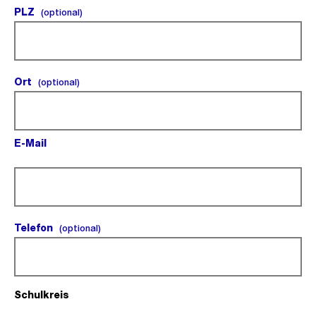
PLZ
(optional).
(optional)
Ort
(optional).
(optional)
E-Mail
(Pflichtfeld).
Telefon
(optional).
(optional)
Schulkreis
(Pflichtfeld).