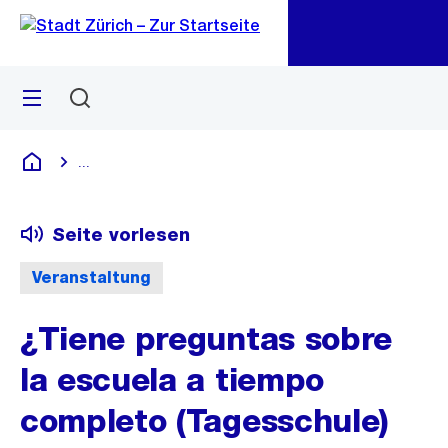
Zu
Zu
Sprunglink
Navigation
Menü
Suchen
M
öf
...
Blende alle Breadcrumbs ein
Deutsch
Seite vorlesen
Veranstaltung
¿Tiene preguntas sobre
la escuela a tiempo
completo (Tagesschule)