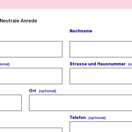
l).
Neutrale Anrede
Nachname
(Pflichtfeld).
(optional).
Strasse und Hausnummer
ional)
(o
Ort
(optional).
(optional)
Telefon
(optional).
(optional)