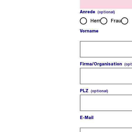
Anrede
(optiona
(optional)
Herr
Frau
Vorname
(Pflichtfeld).
Firma/Organisation
(opt
PLZ
(optional).
(optional)
E-Mail
(Pflichtfeld).