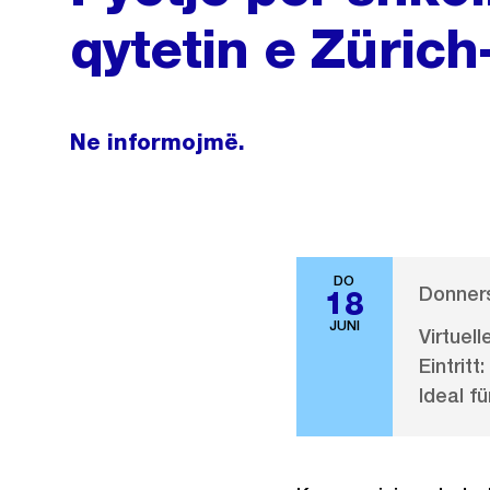
qytetin e Zürich
Ne informojmë.
DO
Donners
18
JUNI
Virtuel
Eintritt:
Ideal fü