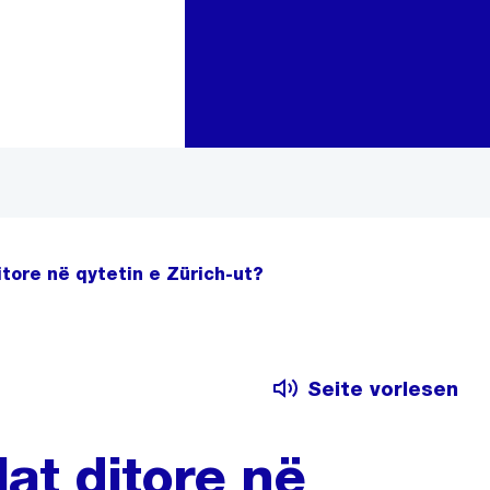
Zur Bereichsauswahl
Zum Inhalt
itore në qytetin e Zürich-ut?
Seite vorlesen
lat ditore në