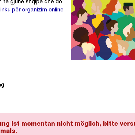
 në gjuhë shqipe dhe do
xterner
inku për organizim online
ink:
ng
ng ist momentan nicht möglich, bitte vers
mals.