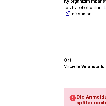
Ky organizim mbahet
të zhvillohet online.
E
L
në shqipe.
L
Ort
Virtuelle Veranstaltu
Die Anmeldu
später noch