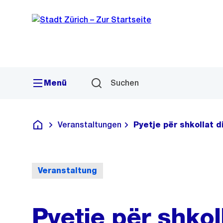
Sprunglink
Navigation
Menü
Suchen
Veranstaltungen
Pyetje për shkollat d
Deutsch
Veranstaltung
Pyetje për shkol