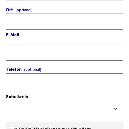
Ort
(optional).
(optional)
E-Mail
(Pflichtfeld).
Telefon
(optional).
(optional)
Schulkreis
(Pflichtfeld).