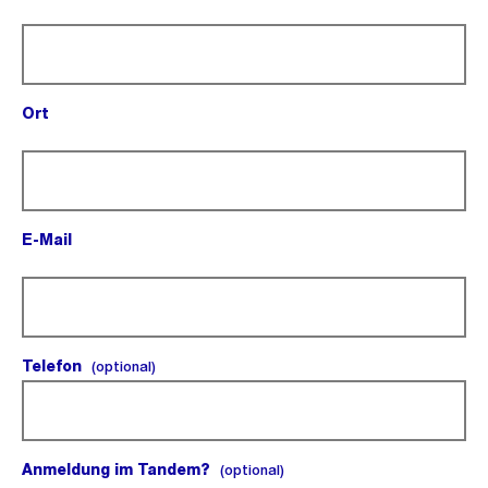
(Pflichtfeld).
Ort
(Pflichtfeld).
E-Mail
(Pflichtfeld).
Telefon
(optional).
(optional)
Anmeldung im Tandem?
(optional).
(optional)