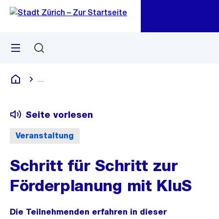
Zu
Zu
Sprunglink
Navigation
Menü
Suchen
M
öf
...
Blende alle Breadcrumbs ein
Deutsch
Seite vorlesen
Veranstaltung
Schritt für Schritt zur
Förderplanung mit KluS
Die Teilnehmenden erfahren in dieser