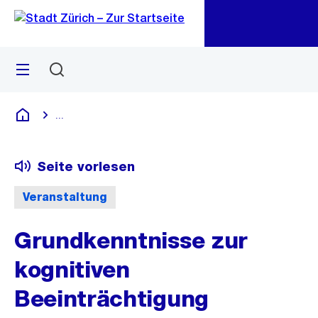
Zu
Zu
Sprunglink
Navigation
Menü
Suchen
M
öf
...
Blende alle Breadcrumbs ein
Deutsch
Seite vorlesen
Veranstaltung
Grundkenntnisse zur
kognitiven
Beeinträchtigung