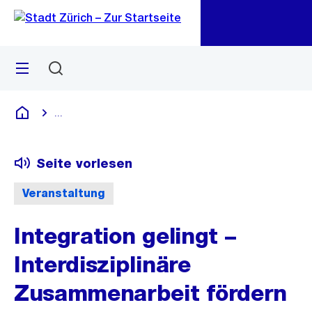
Zu
Zu
Sprunglink
Navigation
Menü
Suchen
M
öf
...
Blende alle Breadcrumbs ein
Deutsch
Seite vorlesen
Veranstaltung
Integration gelingt –
Interdisziplinäre
Zusammenarbeit fördern