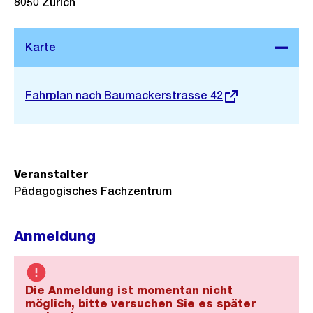
8050
Zürich
Stadtplan 3D
Externer
Fahrplan nach Baumackerstrasse 42
Link:
Veranstalter
Pädagogisches Fachzentrum
Anmeldung
Die Anmeldung ist momentan nicht
möglich, bitte versuchen Sie es später