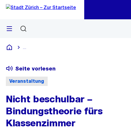
Zu
Zu
Sprunglink
Navigation
Menü
Suchen
M
öf
...
Blende alle Breadcrumbs ein
Deutsch
Seite vorlesen
Veranstaltung
Nicht beschulbar –
Bindungstheorie fürs
Klassenzimmer