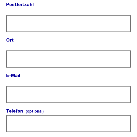
Postleitzahl
(Pflichtfeld).
Ort
(Pflichtfeld).
E-Mail
(Pflichtfeld).
Telefon
(optional).
(optional)