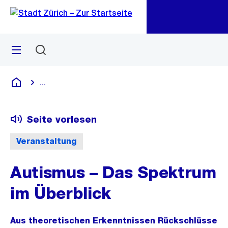
Zu
Zu
Sprunglink
Navigation
Menü
Suchen
M
öf
...
Blende alle Breadcrumbs ein
Deutsch
Seite vorlesen
Veranstaltung
Autismus – Das Spektrum
im Überblick
Aus theoretischen Erkenntnissen Rückschlüsse