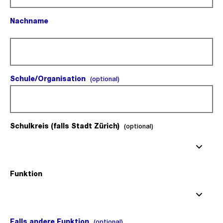
Nachname
(Pflichtfeld).
Schule/Organisation
(optional).
(optional)
Schulkreis (falls Stadt Zürich)
(optional).
(optional)
Funktion
(Pflichtfeld).
Falls andere Funktion
(optional).
(optional)