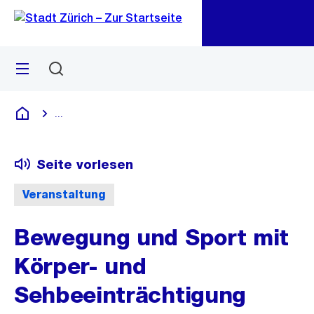
Zu
Zu
Sprunglink
Navigation
Menü
Suchen
M
öf
...
Blende alle Breadcrumbs ein
Deutsch
Seite vorlesen
Veranstaltung
Bewegung und Sport mit
Körper- und
Sehbeeinträchtigung