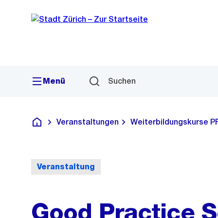
Sprunglink
Navigation
Menü
Suchen
Veranstaltungen
Weiterbildungskurse P
Deutsch
Veranstaltung
Good Practice S