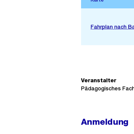
Stadtplan 3D
Externer
Fahrplan nach B
Link:
Veranstalter
Pädagogisches Fac
Anmeldung