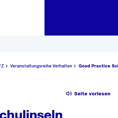
Zur Bereichsauswahl
Zum Inhalt
FZ
Veranstaltungsreihe Verhalten
Good Practice Sc
Seite vorlesen
chulinseln