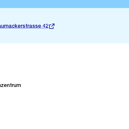
aumackerstrasse 42
hzentrum