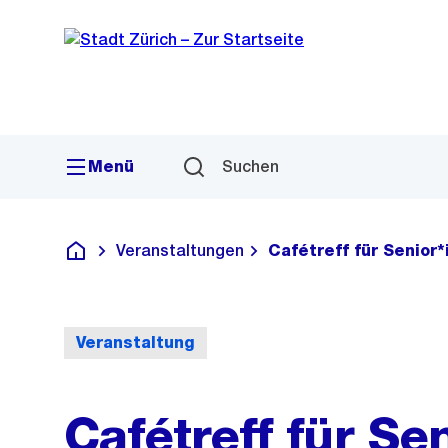
Sprunglink
Navigation
Menü
Suchen
Veranstaltungen
Cafétreff für Senior
Deutsch
Veranstaltung
Cafétreff für Se