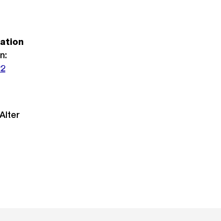
ation
n:
22
Alter