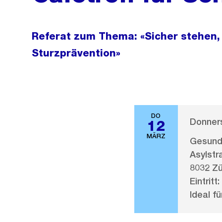
Referat zum Thema: «Sicher stehen, 
Sturzprävention»
DO
Donners
12
MÄRZ
Gesundh
Asylstr
8032 Zü
Eintritt:
Ideal fü