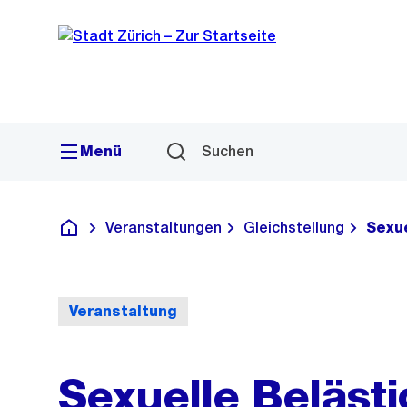
Sprunglink
Navigation
Menü
Suchen
Veranstaltungen
Gleichstellung
Sexue
Deutsch
Veranstaltung
Sexuelle Beläst