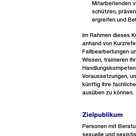
Mitarbeitenden v
schützen, präve
ergreifen und Be
Im Rahmen dieses Ku
anhand von Kurzrefer
Fallbearbeitungen un
Wissen, trainieren I
Handlungskompetenz
Voraussetzungen, um
künftig Ihre fachlich
ausüben zu können.
Zielpublikum
Personen mit Berat
sexuelle und sexisti