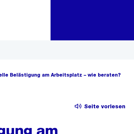
Zur Bereichsauswahl
Zum Inhalt
lle Belästigung am Arbeitsplatz – wie beraten?
Seite vorlesen
igung am