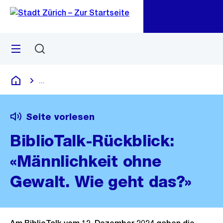
Zu
Zu
Sprunglink
Navigation
Menü
Suchen
M
öf
...
Blende alle Breadcrumbs ein
Deutsch
Seite vorlesen
BiblioTalk-Rückblick:
«Männlichkeit ohne
Gewalt. Wie geht das?»