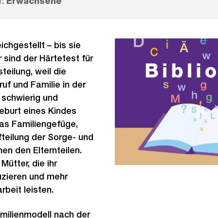
r:
Erwachsene
ichgestellt – bis sie
 sind der Härtetest für
teilung, weil die
uf und Familie in der
schwierig und
Geburt eines Kindes
das Familiengefüge,
teilung der Sorge- und
en den Elternteilen.
Mütter, die ihr
zieren und mehr
beit leisten.
milienmodell nach der