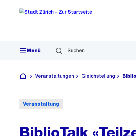
Sprunglink
Navigation
Menü
Suchen
Veranstaltungen
Gleichstellung
Bibli
Deutsch
Veranstaltung
BiblioTalk «Teilz