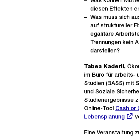
Was können Mütter
diesen Effekten 
Was muss sich aus
auf struktureller 
egalitäre Arbeitste
Trennungen kein A
darstellen?
Tabea Kaderli,
Ökon
im Büro für arbeits- 
Studien (BASS) mit 
und Soziale Sicherhei
Studienergebnisse z
Online-Tool
Externer
Cash or 
Lebensplanung
Link:
vo
Eine Veranstaltung 