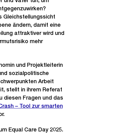
 und Väter tun, um
entgegenzuwirken?
 Gleichstellungssicht
Ebene ändern, damit eine
ilung attraktiver wird und
rmutsrisiko mehr
omin und Projektleiterin
und sozialpolitische
Schwerpunkten Arbeit
t, stellt in ihrem Referat
u diesen Fragen und das
Crash – Tool zur smarten
r.
zum Equal Care Day 2025.