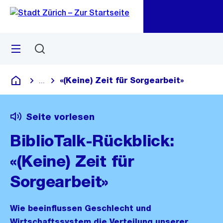
Zu
Zu
Sprunglink
Navigation
Menü
Suchen
M
öf
«(Keine) Zeit für Sorgearbeit»
...
Blende alle Breadcrumbs ein
Deutsch
Seite vorlesen
BiblioTalk-Rückblick:
«(Keine) Zeit für
Sorgearbeit»
Wie beeinflussen Geschlecht und
Wirtschaftssystem die Verteilung unserer