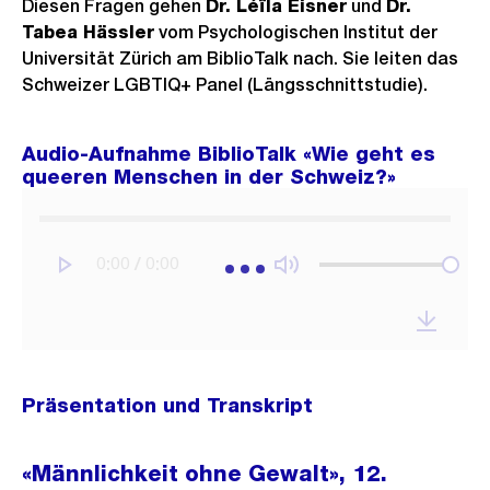
Diesen Fragen gehen
Dr. Léïla Eisner
und
Dr.
Tabea Hässler
vom Psychologischen Institut der
Universität Zürich am BiblioTalk nach. Sie leiten das
Schweizer LGBTIQ+ Panel (Längsschnittstudie).
Audio-Aufnahme BiblioTalk «Wie geht es
queeren Menschen in der Schweiz?»
/
Audio
wird
geladen
Präsentation und Transkript
«Männlichkeit ohne Gewalt», 12.