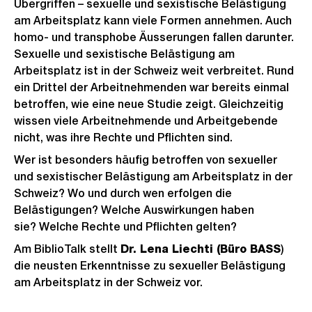
Übergriffen – sexuelle und sexistische Belästigung
am Arbeitsplatz kann viele Formen annehmen. Auch
homo- und transphobe Äusserungen fallen darunter.
Sexuelle und sexistische Belästigung am
Arbeitsplatz ist in der Schweiz weit verbreitet. Rund
ein Drittel der Arbeitnehmenden war bereits einmal
betroffen, wie eine neue Studie zeigt. Gleichzeitig
wissen viele Arbeitnehmende und Arbeitgebende
nicht, was ihre Rechte und Pflichten sind.
Wer ist besonders häufig betroffen von sexueller
und sexistischer Belästigung am Arbeitsplatz in der
Schweiz? Wo und durch wen erfolgen die
Belästigungen? Welche Auswirkungen haben
sie? Welche Rechte und Pflichten gelten?
Am BiblioTalk stellt
Dr. Lena Liechti (Büro BASS
)
die neusten Erkenntnisse zu sexueller Belästigung
am Arbeitsplatz in der Schweiz vor.