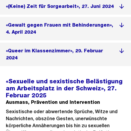
«(Keine) Zeit für Sorgearbeit», 27. Juni 2024
«Gewalt gegen Frauen mit Behinderungen»,
4. April 2024
«Queer im Klassenzimmer», 29. Februar
2024
«Sexuelle und sexistische Belästigung
am Arbeitsplatz in der Schweiz», 27.
Februar 2025
Ausmass, Prävention und Intervention
Sexistische oder abwertende Sprüche, Witze und
Nachrichten, obszöne Gesten, unerwünschte
körperliche Annäherungen bis hin zu sexuellen