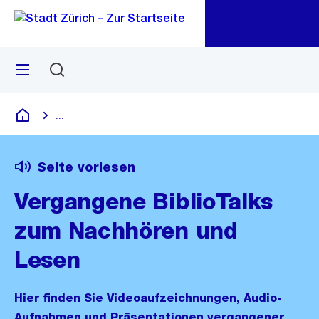
Zu
Zu
Sprunglink
Navigation
Menü
Suchen
M
öf
...
Blende alle Breadcrumbs ein
Deutsch
Seite vorlesen
Vergangene BiblioTalks
zum Nachhören und
Lesen
Hier finden Sie Videoaufzeichnungen, Audio-
Aufnahmen und Präsentationen vergangener