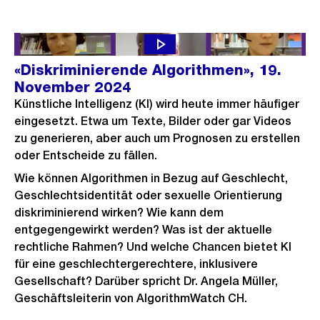
«Diskriminierende Algorithmen», 19.
November 2024
Künstliche Intelligenz (KI) wird heute immer häufiger
eingesetzt. Etwa um Texte, Bilder oder gar Videos
zu generieren, aber auch um Prognosen zu erstellen
oder Entscheide zu fällen.
Wie können Algorithmen in Bezug auf Geschlecht,
Geschlechtsidentität oder sexuelle Orientierung
diskriminierend wirken? Wie kann dem
entgegengewirkt werden? Was ist der aktuelle
rechtliche Rahmen? Und welche Chancen bietet KI
für eine geschlechtergerechtere, inklusivere
Gesellschaft? Darüber spricht Dr. Angela Müller,
Geschäftsleiterin von AlgorithmWatch CH.