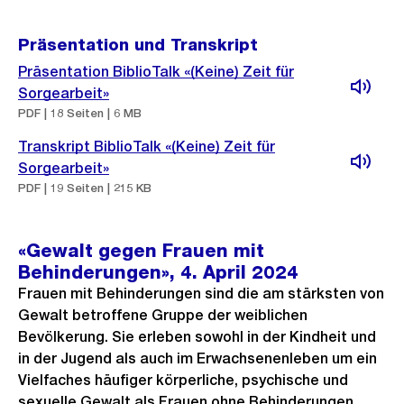
Präsentation und Transkript
Präsentation BiblioTalk «(Keine) Zeit für
Sorgearbeit»
PDF | 18 Seiten | 6 MB
Transkript BiblioTalk «(Keine) Zeit für
Sorgearbeit»
PDF | 19 Seiten | 215 KB
«Gewalt gegen Frauen mit
Behinderungen», 4. April 2024
Frauen mit Behinderungen sind die am stärksten von
Gewalt betroffene Gruppe der weiblichen
Bevölkerung. Sie erleben sowohl in der Kindheit und
in der Jugend als auch im Erwachsenenleben um ein
Vielfaches häufiger körperliche, psychische und
sexuelle Gewalt als Frauen ohne Behinderungen.