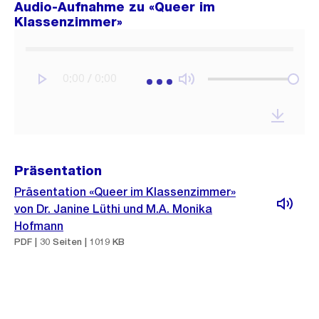
Audio-Aufnahme zu «Queer im
Klassenzimmer»
/
Audio
wird
geladen
Präsentation
Präsentation «Queer im Klassenzimmer»
von Dr. Janine Lüthi und M.A. Monika
Hofmann
PDF | 30 Seiten | 1019 KB