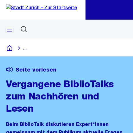
Zu
Zu
Sprunglink
Navigation
Menü
Suchen
M
öf
...
Blende alle Breadcrumbs ein
Deutsch
Seite vorlesen
Vergangene BiblioTalks
zum Nachhören und
Lesen
Beim BiblioTalk diskutieren Expert*innen
gemeinsam mit dem Publikum aktuelle Fragen