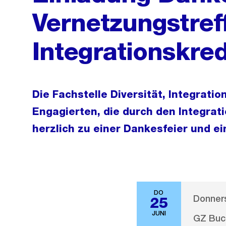
Vernetzungstref
Integrationskred
Die Fachstelle Diversität, Integratio
Engagierten, die durch den Integrat
herzlich zu einer Dankesfeier und e
DO
Donners
25
JUNI
GZ Buc