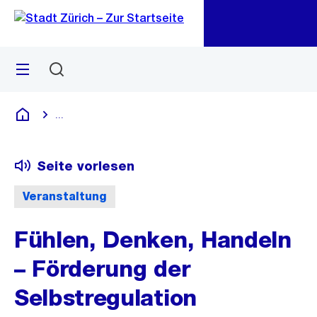
Zu
Zu
Sprunglink
Navigation
Menü
Suchen
M
öf
...
Blende alle Breadcrumbs ein
Deutsch
Seite vorlesen
Veranstaltung
Fühlen, Denken, Handeln
– Förderung der
Selbstregulation