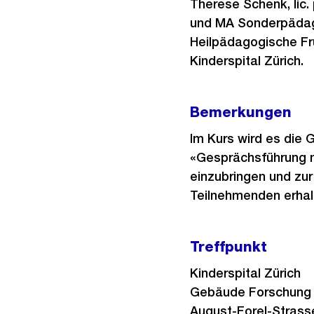
Therese Schenk, lic.
und MA Sonderpädago
Heilpädagogische Fr
Kinderspital Zürich.
Bemerkungen
Im Kurs wird es die
«Gesprächsführung mi
einzubringen und zur 
Teilnehmenden erhalt
Treffpunkt
Kinderspital Zürich
Gebäude Forschung u
August-Forel-Strass