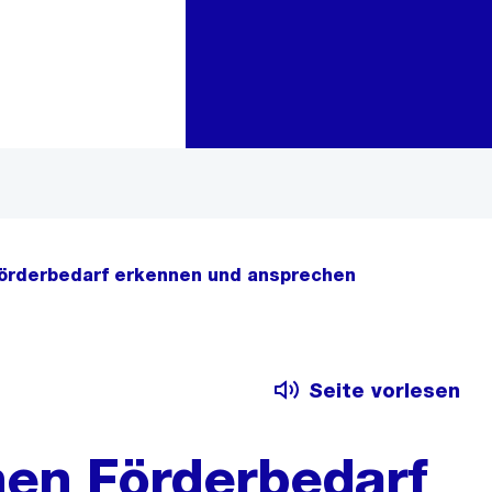
Zur Bereichsauswahl
Zum Inhalt
örderbedarf erkennen und ansprechen
Seite vorlesen
hen Förderbedarf