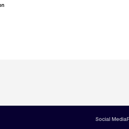
on
Social Media