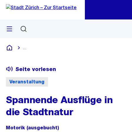
Zu
Zu
Sprunglink
Navigation
Menü
Suchen
M
öf
...
Blende alle Breadcrumbs ein
Deutsch
Seite vorlesen
Veranstaltung
Spannende Ausflüge in
die Stadtnatur
Motorik (ausgebucht)