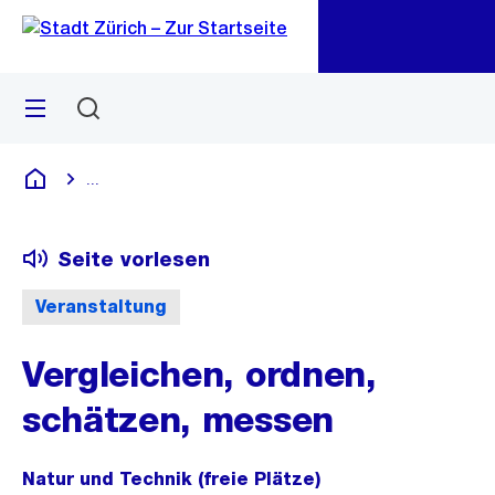
Zu
Zu
Sprunglink
Navigation
Menü
Suchen
M
öf
...
Blende alle Breadcrumbs ein
Deutsch
Seite vorlesen
Veranstaltung
Vergleichen, ordnen,
schätzen, messen
Natur und Technik (freie Plätze)