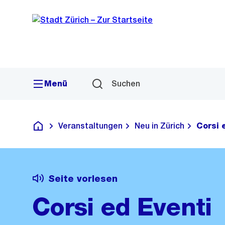
Sprunglink
Navigation
Menü
Suchen
Veranstaltungen
Neu in Zürich
Corsi 
Deutsch
Seite vorlesen
Corsi ed Eventi