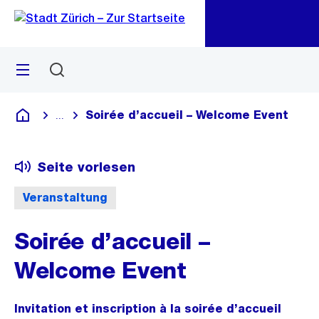
Zu
Zu
Sprunglink
Navigation
Menü
Suchen
M
öf
Soirée d’accueil – Welcome Event
...
Blende alle Breadcrumbs ein
Deutsch
Seite vorlesen
Veranstaltung
Soirée d’accueil –
Welcome Event
Invitation et inscription à la soirée d’accueil