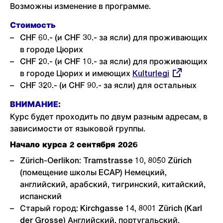
Возможны изменение в программе.
Стоимость
CHF 60.- (и CHF 30.- за ясли) для проживающих
в городе Цюрих
CHF 20.- (и CHF 10.- за ясли) для проживающих
в городе Цюрих и имеющих
Externer
Kulturlegi
CHF 320.- (и CHF 90.- за ясли) для остальных
Link:
ВНИМАНИЕ:
Курс будет проходить по двум разным адресам, в
зависимости от языковой группы.
Начало курса 2 сентября 2026
Zürich-Oerlikon: Tramstrasse 10, 8050 Zürich
(помещение школы ECAP) Немецкий,
английский, арабский, тигринский, китайский,
испанский
Старый город: Kirchgasse 14, 8001 Zürich (Karl
der Grosse) Английский, португальский,