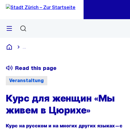
Go
Go
Quick
Navigation
Link
Menü
Suchen
M
öf
...
Blende alle Breadcrumbs ein
Deutsch
Read this page
Veranstaltung
Курс для женщин «Мы
живем в Цюрихе»
Курс на русском и на многих других языках—с