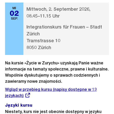
MI
Mittwoch, 2. September 2026,
02
08.45–11.15 Uhr
SEP.
Integrationskurs für Frauen – Stadt
Zürich
Tramstrasse 10
8050 Zürich
Na kursie «Życie w Zurychu» uzyskają Panie ważne
informacje na tematy społeczne, prawne i kulturalne.
Wspólnie dyskutujemy o sprawach codziennych i
zawieramy nowe znajomości.
Externer
Wgląd w przebieg kursu (napisy dostępne w 13
Link:
językach)
Języki kursu
Niestety, kurs nie jest obecnie dostępny w języku