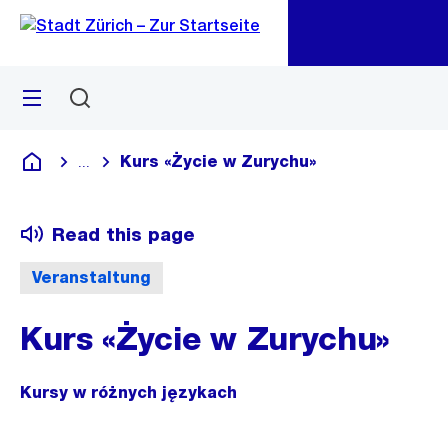
Go
Go
Quick
Navigation
Link
Menü
Suchen
M
öf
Kurs «Życie w Zurychu»
...
Blende alle Breadcrumbs ein
Deutsch
Read this page
Veranstaltung
Kurs «Życie w Zurychu»
Kursy w różnych językach