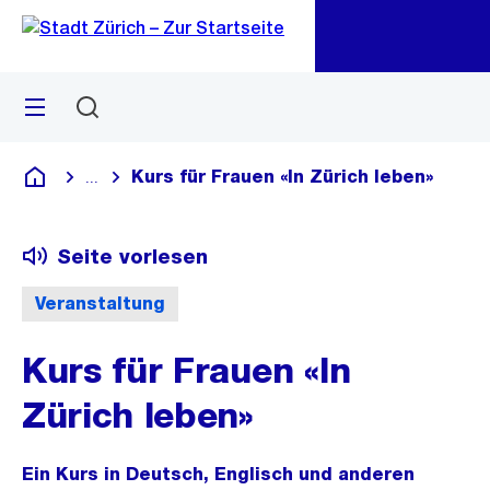
Zu
Zu
Sprunglink
Navigation
Menü
Suchen
M
öf
Kurs für Frauen «In Zürich leben»
...
Blende alle Breadcrumbs ein
Deutsch
Seite vorlesen
Veranstaltung
Kurs für Frauen «In
Zürich leben»
Ein Kurs in Deutsch, Englisch und anderen