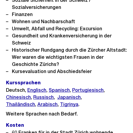
Soziale Sicherheit in der Schweiz /
Sozialversicherungen
Finanzen
Wohnen und Nachbarschaft
Umwelt, Abfall und Recycling: Excursion
Gesundheit und Krankenversicherung in der
Schweiz
Historischer Rundgang durch die Zürcher Altstadt:
Wer waren die wichtigsten Frauen in der
Geschichte Zürichs?
Kursevaluation und Abschiedsfeier
Kurssprachen
Deutsch,
Englisch
,
Spanisch
,
Portugiesisch
,
Chinesisch
,
Russisch
,
Japanisch
,
Thailändisch
,
Arabisch
,
Tigrinya
.
Weitere Sprachen nach Bedarf.
Kosten
60 Franken für in der Stadt Zürich wohnende