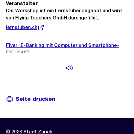
Veranstalter
Der Workshop ist ein Lernstubenangebot und wird
von Flying Teachers GmbH durchgeführt.
Externer
lernstuben.ch
Link:
Flyer «E-Banking mit Computer und Smartphone»
PDF | 214 KB
Seite drucken
© 2026 Stadt Zürich