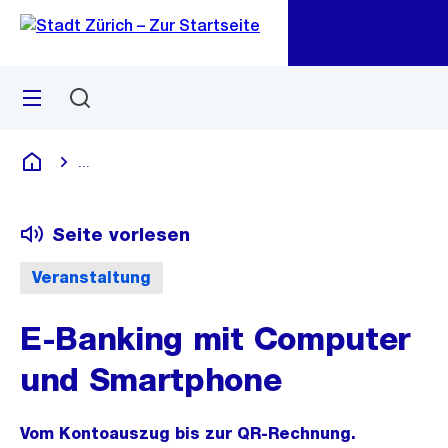
Zu
Zu
Sprunglink
Navigation
Menü
Suchen
M
öf
...
Blende alle Breadcrumbs ein
Deutsch
Seite vorlesen
Veranstaltung
E-Banking mit Computer
und Smartphone
Vom Kontoauszug bis zur QR-Rechnung.