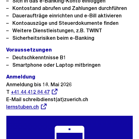
Sich in das e-Banking-Konto einloggen
Kontostand abrufen und Zahlungen durchführen
Daueraufträge einrichten und e-Bill aktivieren
Kontoauszüge und Steuerdokumente finden
Weitere Dienstleistungen, z.B. TWINT
Sicherheitsrisiken beim e-Banking
Voraussetzungen
Deutschkenntnisse B1
Smartphone oder Laptop mitbringen
Anmeldung
Anmeldung bis 18. Mai 2026
T
Externer
+41 44 412 84 47
E-Mail schreibdienst(at)zuerich.ch
Link:
Externer
lernstuben.ch
Link: