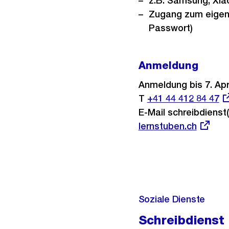
z.B. Samsung, Xia
Zugang zum eigen
Passwort)
Anmeldung
Anmeldung bis 7. Apr
T
Externer
+41 44 412 84 47
E-Mail schreibdienst(
Link:
Externer
lernstuben.ch
Link:
Soziale Dienste
Schreibdienst