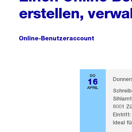
erstellen, verw
Online-Benutzeraccount
DO
Donners
16
APRIL
Schreib
Sihlamt
8001 Zü
Eintritt:
Ideal fü