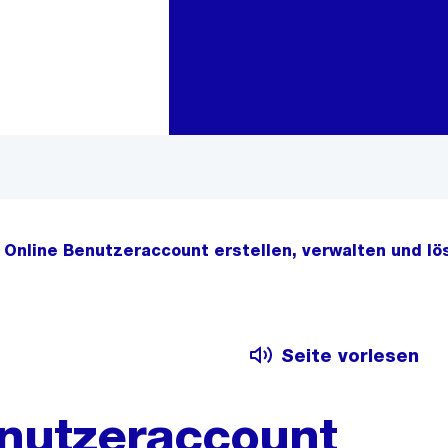
Zur Bereichsauswahl
Zum Inhalt
 Online Benutzeraccount erstellen, verwalten und l
Seite vorlesen
enutzeraccount