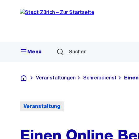
Sprunglink
Navigation
Menü
Suchen
Veranstaltungen
Schreibdienst
Einen
Deutsch
Veranstaltung
Einen Online B