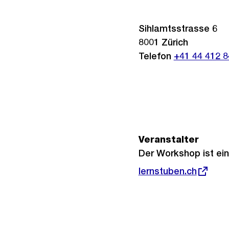
Sihlamtsstrasse 6
8001
Zürich
Telefon
+41 44 412 8
Veranstalter
Der Workshop ist ei
Externer
lernstuben.ch
Link: