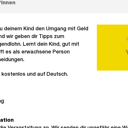
*innen
 du deinem Kind den Umgang mit Geld
nd wir geben dir Tipps zum
ndlohn. Lernt dein Kind, gut mit
fft es als erwachsene Person
heidungen.
t kostenlos und auf Deutsch.
ng
ation
 die Veranstaltung an. Wir senden dir ungefähr eine W