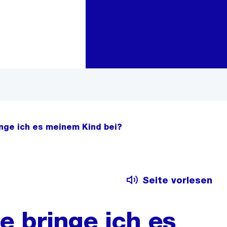
Zur Bereichsauswahl
Zum Inhalt
ringe ich es meinem Kind bei?
Seite vorlesen
ie bringe ich es