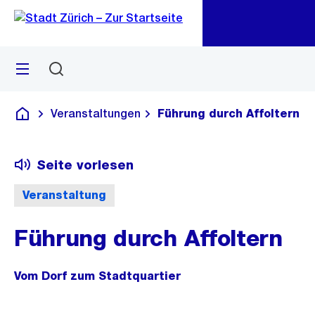
Zu
Zu
Sprunglink
Navigation
Menü
Suchen
M
öf
Veranstaltungen
Führung durch Affoltern
Deutsch
Seite vorlesen
Veranstaltung
Führung durch Affoltern
Vom Dorf zum Stadtquartier