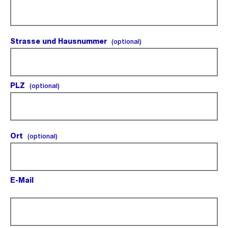
Strasse und Hausnummer
(optional).
(optional)
PLZ
(optional).
(optional)
Ort
(optional).
(optional)
E-Mail
(Pflichtfeld).