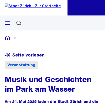
Zu
Zu
Sprunglink
Navigation
Menü
Suchen
M
öf
...
Blende alle Breadcrumbs ein
Deutsch
Seite vorlesen
Veranstaltung
Musik und Geschichten
im Park am Wasser
Am 24. Mai 2025 laden die Stadt Zürich und die