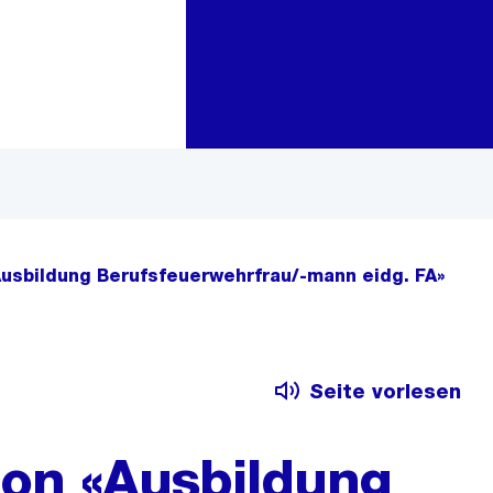
Zur Bereichsauswahl
Zum Inhalt
Ausbildung Berufsfeuerwehrfrau/-mann eidg. FA»
Seite vorlesen
ion «Ausbildung