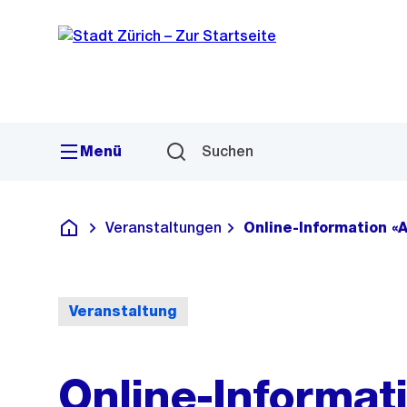
Sprunglink
Navigation
Menü
Suchen
Veranstaltungen
Online-Information «
Deutsch
Veranstaltung
Online-Informat