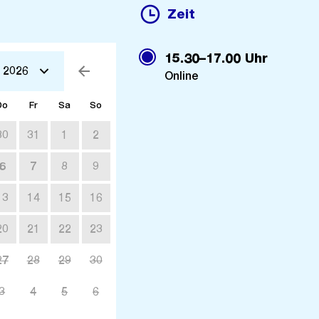
Zeit
15.30–17.00 Uhr
2026
Online
woch
Do
Donnerstag
Fr
Freitag
Sa
Samstag
So
Sonntag
30
30.
31
31.
1
1.
2
2.
Juli
Juli
August
August
6
6.
7
7.
8
8.
9
9.
st
August
August
August
August
13
13.
14
14.
15
15.
16
16.
ust
August
August
August
August
20
20.
21
21.
22
22.
23
23.
ust
August
August
August
August
27
27.
28
28.
29
29.
30
30.
ust
August
August
August
August
3
3.
4
4.
5
5.
6
6.
r
tember
September
September
September
September