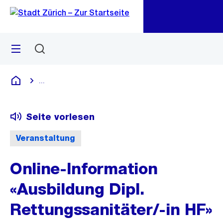
Zu
Zu
Sprunglink
Navigation
Menü
Suchen
M
öf
...
Blende alle Breadcrumbs ein
Deutsch
Seite vorlesen
Veranstaltung
Online-Information
«Ausbildung Dipl.
Rettungssanitäter/-in HF»